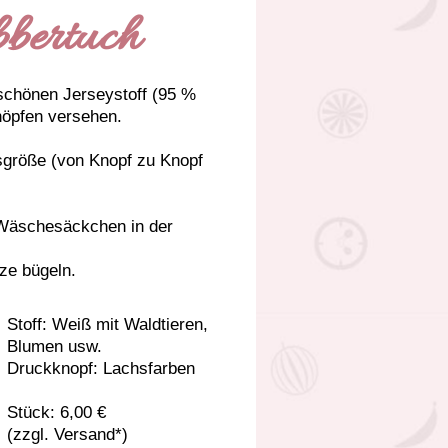
bertuch
schönen Jerseystoff (95 %
nöpfen versehen.
tsgröße (von Knopf zu Knopf
 Wäschesäckchen in der
tze bügeln.
Stoff: Weiß mit Waldtieren,
Blumen usw.
Druckknopf: Lachsfarben
Stück: 6,00 €
(zzgl. Versand*)