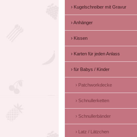
Kugelschreiber mit Gravur
Anhänger
Kissen
Karten für jeden Anlass
für Babys / Kinder
Patchworkdecke
Schnullerketten
Schnullerbänder
Latz / Lätzchen