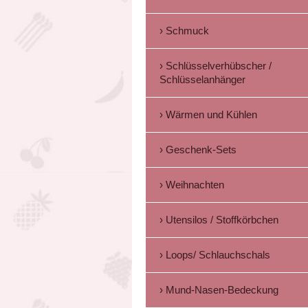
Schmuck
Schlüsselverhübscher /
Schlüsselanhänger
Wärmen und Kühlen
Geschenk-Sets
Weihnachten
Utensilos / Stoffkörbchen
Loops/ Schlauchschals
Mund-Nasen-Bedeckung