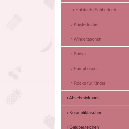
Halstuch /Sabbertuch
Knistertücher
Windeltaschen
Bodys
Pumphosen
Röcke für Kinder
Abschminkpads
Kosmetiktaschen
Geldbeutelchen