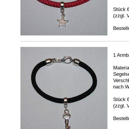
Stück 
(zzgl. 
Bestel
1 Armb
Materia
Segelse
Verschl
nach W
Stück 
(zzgl. 
Bestel