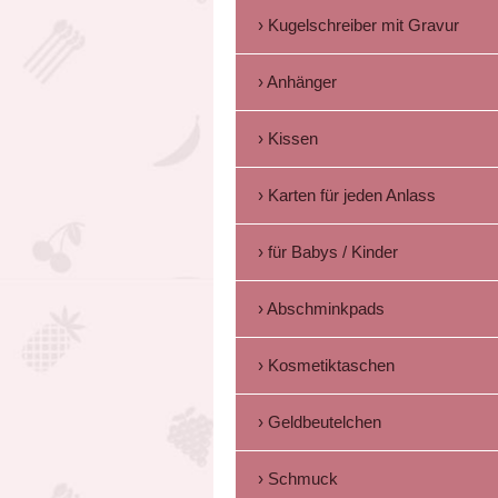
Kugelschreiber mit Gravur
Anhänger
Kissen
Karten für jeden Anlass
für Babys / Kinder
Abschminkpads
Kosmetiktaschen
Geldbeutelchen
Schmuck