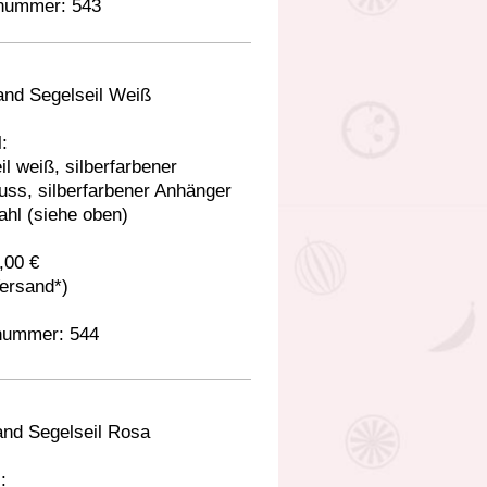
lnummer: 543
nd Segelseil Weiß
:
il weiß, silberfarbener
uss, silberfarbener Anhänger
hl (siehe oben)
,00 €
Versand*)
lnummer: 544
nd Segelseil Rosa
: