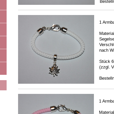
Bestel
1 Armba
Material
Segelse
Verschl
nach Wa
Stück 6
(zzgl. 
Bestel
1 Armba
Material