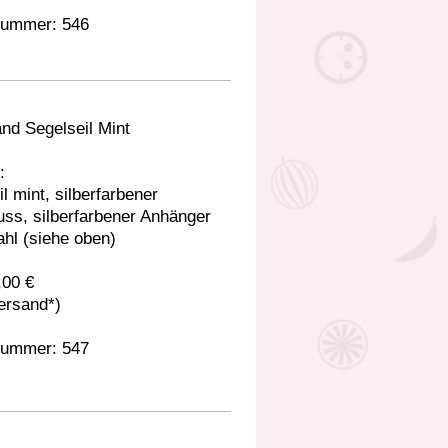
nummer: 546
nd Segelseil Mint
:
l mint, silberfarbener
uss, silberfarbener Anhänger
hl (siehe oben)
,00 €
Versand*)
nummer: 547