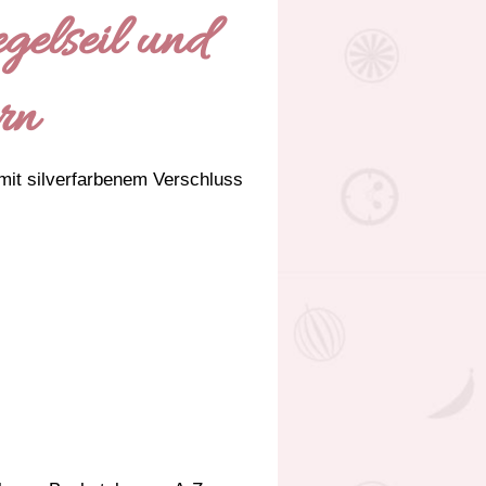
elseil und
rn
mit silverfarbenem Verschluss