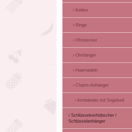
Ketten
Ringe
Ohrstecker
Ohrhänger
Haarnadeln
Charm-Anhänger
Armbänder mit Segelseil
Schlüsselverhübscher /
Schlüsselanhänger