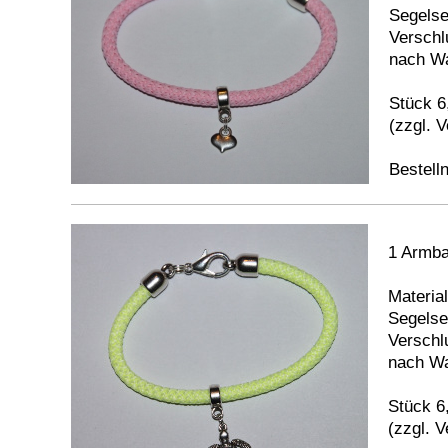
Segelsei
Verschl
nach Wa
Stück 6
(zzgl. 
Bestell
1 Armba
Material
Segelsei
Verschl
nach Wa
Stück 6
(zzgl. 