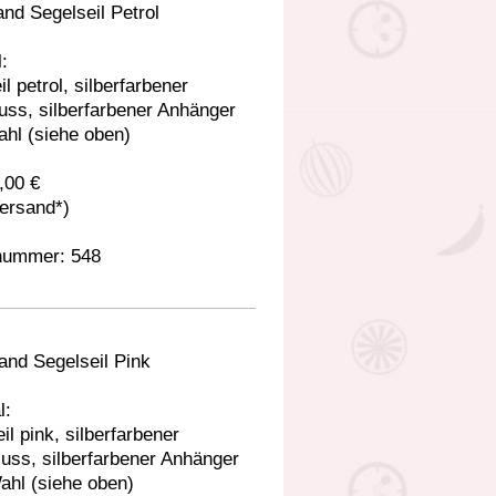
nd Segelseil Petrol
:
l petrol, silberfarbener
uss, silberfarbener Anhänger
hl (siehe oben)
,00 €
Versand*)
lnummer: 548
and Segelseil Pink
l:
il pink, silberfarbener
uss, silberfarbener Anhänger
ahl (siehe oben)