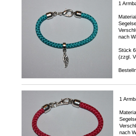
1 Armba
Material
Segelsei
Verschl
nach Wa
Stück 6
(zzgl. 
Bestel
1 Armb
Materia
Segelse
Verschl
nach W