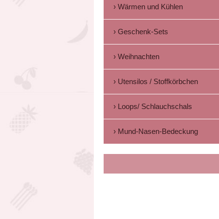
Wärmen und Kühlen
Geschenk-Sets
Weihnachten
Utensilos / Stoffkörbchen
Loops/ Schlauchschals
Mund-Nasen-Bedeckung