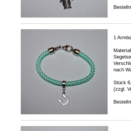
Bestell
1 Armba
Material
Segelsei
Verschl
nach Wa
Stück 6
(zzgl. 
Bestell